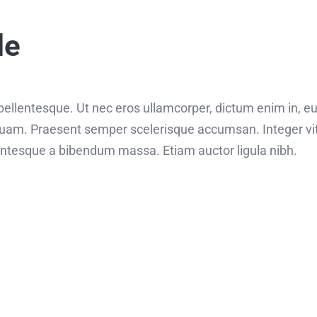
le
s pellentesque. Ut nec eros ullamcorper, dictum enim in, e
uam. Praesent semper scelerisque accumsan. Integer vita
llentesque a bibendum massa. Etiam auctor ligula nibh.