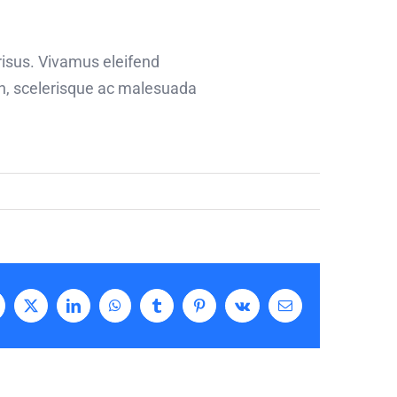
risus. Vivamus eleifend
bh, scelerisque ac malesuada
acebook
X
LinkedIn
WhatsApp
Tumblr
Pinterest
Vk
Email