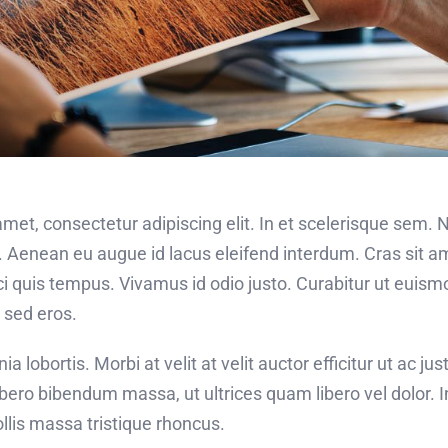
met, consectetur adipiscing elit. In et scelerisque sem.
. Aenean eu augue id lacus eleifend interdum. Cras sit am
rci quis tempus. Vivamus id odio justo. Curabitur ut eui
d sed eros.
a lobortis. Morbi at velit at velit auctor efficitur ut ac just
bero bibendum massa, ut ultrices quam libero vel dolor. In 
is massa tristique rhoncus.