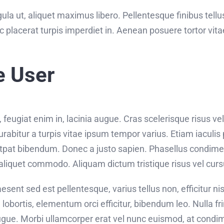
ula ut, aliquet maximus libero. Pellentesque finibus tellus
c placerat turpis imperdiet in. Aenean posuere tortor vit
e User
eugiat enim in, lacinia augue. Cras scelerisque risus vel
bitur a turpis vitae ipsum tempor varius. Etiam iaculis p
utpat bibendum. Donec a justo sapien. Phasellus condim
aliquet commodo. Aliquam dictum tristique risus vel curs
sent sed est pellentesque, varius tellus non, efficitur nis
 lobortis, elementum orci efficitur, bibendum leo. Nulla fr
ugue. Morbi ullamcorper erat vel nunc euismod, at condi