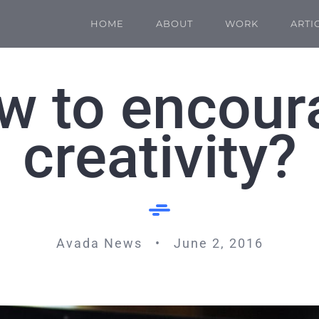
HOME
ABOUT
WORK
ARTI
w to encour
creativity?
Avada News • June 2, 2016